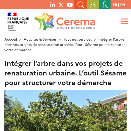
Menu
FR
EN
menu
du
RECHERCHER UN MOT-CLÉ, UNE PUBLICATION, ETC.
social
compte
links
de
QUE RECHERCHEZ-VOUS ?
OK
l'utilisateur
Accueil
Activités & Services
Tous nos services
Intégrer l’arbre
dans vos projets de renaturation urbaine. L’outil Sésame pour structurer
votre démarche
Intégrer l’arbre dans vos projets de
renaturation urbaine. L’outil Sésame
pour structurer votre démarche