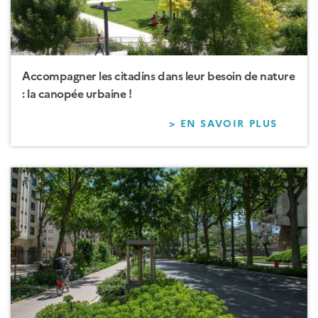
Accompagner les citadins dans leur besoin de nature
: la canopée urbaine !
> EN SAVOIR PLUS
SUR
ACCO
LES
CITAD
DANS
LEUR
BESOI
DE
NATUR
:
LA
CANOP
URBAI
!