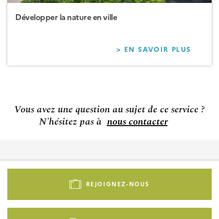
Développer la nature en ville
> EN SAVOIR PLUS
SUR
DÉVEL
LA
NATUR
EN
VILLE
Vous avez une question au sujet de ce service ?
N'hésitez pas à
nous contacter
Pied
de
REJOIGNEZ-NOUS
page
-
Liens