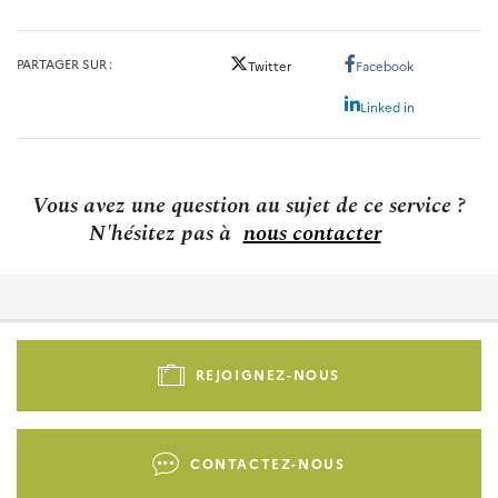
PARTAGER SUR
Twitter
Facebook
Linked in
Vous avez une question au sujet de ce service ?
N'hésitez pas à
nous contacter
Pied
de
REJOIGNEZ-NOUS
page
-
Liens
CONTACTEZ-NOUS
d'actions