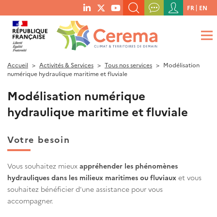
Menu
FR
EN
menu
du
RECHERCHER UN MOT-CLÉ, UNE PUBLICATION, ETC.
social
compte
links
de
QUE RECHERCHEZ-VOUS ?
OK
l'utilisateur
Accueil
Activités & Services
Tous nos services
Modélisation
numérique hydraulique maritime et fluviale
Modélisation numérique
hydraulique maritime et fluviale
Votre besoin
Vous souhaitez mieux
appréhender les phénomènes
hydrauliques dans les milieux maritimes ou fluviaux
et vous
souhaitez bénéficier d'une assistance pour vous
accompagner.