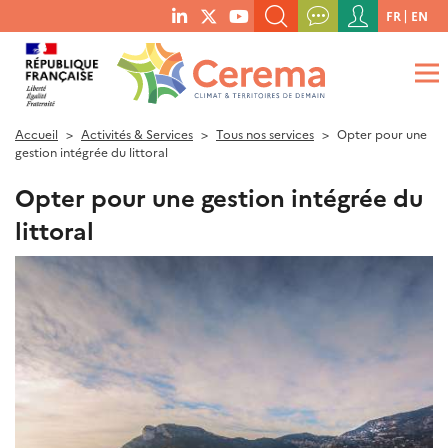
Menu
FR
EN
menu
du
RECHERCHER UN MOT-CLÉ, UNE PUBLICATION, ETC.
social
compte
links
de
QUE RECHERCHEZ-VOUS ?
OK
l'utilisateur
Accueil
Activités & Services
Tous nos services
Opter pour une
gestion intégrée du littoral
Opter pour une gestion intégrée du
littoral