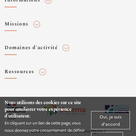
Informations
Adhérer au Cerema
Missions
Toute l'actualité
Agenda et événements
Conseiller & Concevoir
Domaines d'activité
Flux RSS
Elaborer, Diffuser & Animer
Réseaux sociaux
Rechercher & Innover
Aménagement et stratégies territoriales
Veilles et newsletters
Ressources
Normalisation
Bâtiment
Expertises Territoires
Mobilités
Plateforme de données ouvertes
Editions
Infrastructures de transport
Espace presse
Rapports d'étude
Nous utilisons des cookies sur ce site
Environnement et risques
pour améliorer votre expérience
Publications HAL
d'utilisateur.
Mer et littoral
Oui, je suis
Documentation routière (DTRF)
En cliquant sur un lien de cette page, vous
d'accord
Logiciels & apps
nous donnez votre consentement de définir
Cerema
Plan du site
Mentions légales