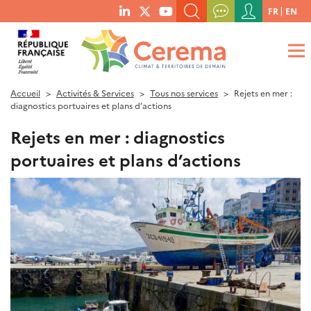
Menu
FR
EN
menu
du
RECHERCHER UN MOT-CLÉ, UNE PUBLICATION, ETC.
social
compte
links
de
QUE RECHERCHEZ-VOUS ?
OK
l'utilisateur
Accueil
Activités & Services
Tous nos services
Rejets en mer :
diagnostics portuaires et plans d’actions
Rejets en mer : diagnostics
portuaires et plans d’actions