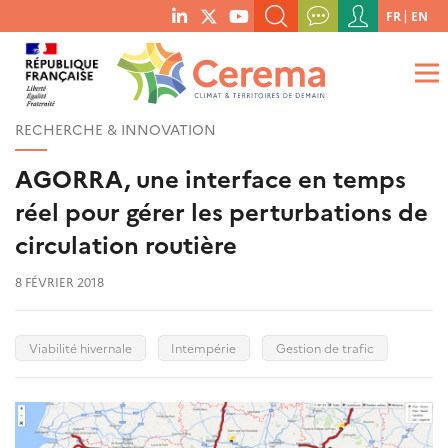
Menu
FR
EN
menu
du
RECHERCHER UN MOT-CLÉ, UNE PUBLICATION, ETC.
social
compte
links
de
QUE RECHERCHEZ-VOUS ?
OK
l'utilisateur
RECHERCHE & INNOVATION
AGORRA, une interface en temps
réel pour gérer les perturbations de
circulation routière
8 FÉVRIER 2018
Viabilité hivernale
Intempérie
Gestion de trafic