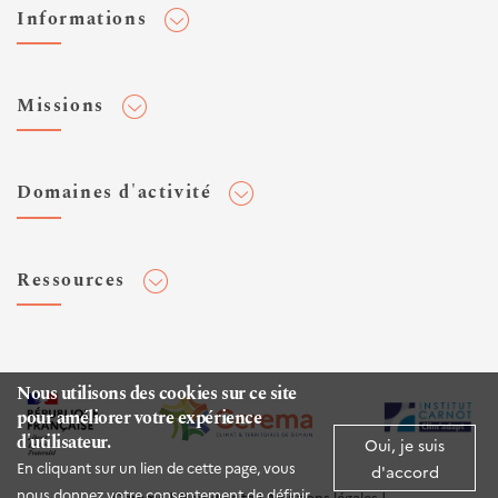
Informations
Adhérer au Cerema
Missions
Toute l'actualité
Agenda et événements
Conseiller & Concevoir
Domaines d'activité
Flux RSS
Elaborer, Diffuser & Animer
Réseaux sociaux
Rechercher & Innover
Aménagement et stratégies territoriales
Veilles et newsletters
Ressources
Normalisation
Bâtiment
Expertises Territoires
Mobilités
Plateforme de données ouvertes
Editions
Infrastructures de transport
Espace presse
Rapports d'étude
Nous utilisons des cookies sur ce site
Environnement et risques
pour améliorer votre expérience
Publications HAL
d'utilisateur.
Mer et littoral
Oui, je suis
Documentation routière (DTRF)
En cliquant sur un lien de cette page, vous
d'accord
Logiciels & apps
nous donnez votre consentement de définir
Cerema
Plan du site
Mentions légales