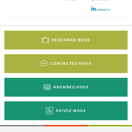
Linked in
Pied
de
REJOIGNEZ-NOUS
page
-
Liens
CONTACTEZ-NOUS
d'actions
ABONNEZ-VOUS
SUIVEZ-NOUS