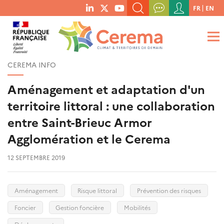
Menu
FR
EN
menu
du
RECHERCHER UN MOT-CLÉ, UNE PUBLICATION, ETC.
social
compte
links
de
QUE RECHERCHEZ-VOUS ?
OK
l'utilisateur
CEREMA INFO
Aménagement et adaptation d'un
territoire littoral : une collaboration
entre Saint-Brieuc Armor
Agglomération et le Cerema
12 SEPTEMBRE 2019
Aménagement
Risque littoral
Prévention des risques
Foncier
Gestion foncière
Mobilités