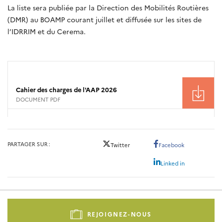
La liste sera publiée par la Direction des Mobilités Routières
(DMR) au BOAMP courant juillet et diffusée sur les sites de
l’IDRRIM et du Cerema.
Cahier des charges de l'AAP 2026
DOCUMENT PDF
PARTAGER SUR
Twitter
Facebook
Linked in
Pied
de
REJOIGNEZ-NOUS
page