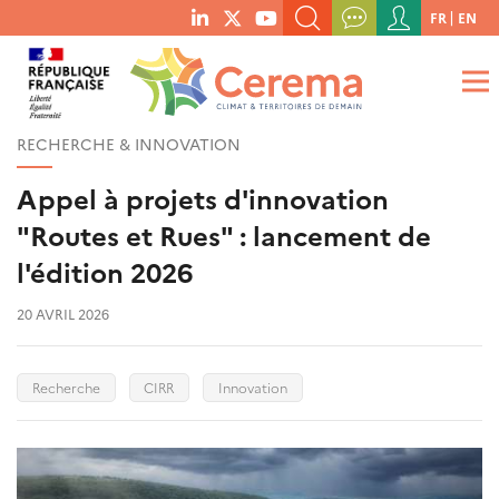
Menu
FR
EN
menu
du
RECHERCHER UN MOT-CLÉ, UNE PUBLICATION, ETC.
social
compte
links
de
QUE RECHERCHEZ-VOUS ?
OK
l'utilisateur
RECHERCHE & INNOVATION
Appel à projets d'innovation
"Routes et Rues" : lancement de
l'édition 2026
20 AVRIL 2026
Recherche
CIRR
Innovation