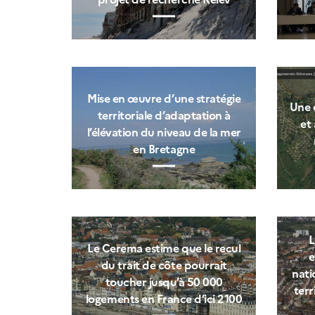
Mise en œuvre d’une stratégie
Une 
territoriale d’adaptation à
et
l’élévation du niveau de la mer
en Bretagne
L
Le Cerema estime que le recul
e
du trait de côte pourrait
nati
toucher jusqu’à 50 000
terr
logements en France d’ici 2100