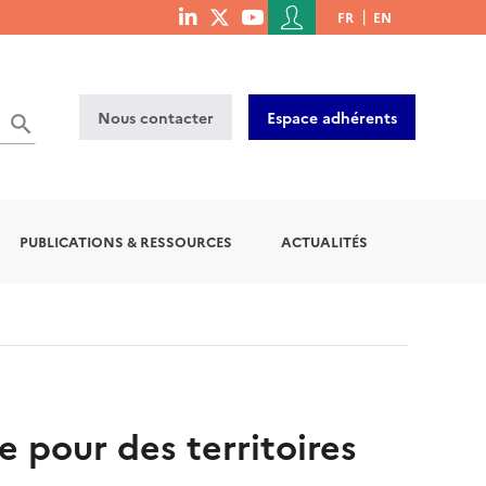
Menu
FR
EN
menu
du
social
compte
links
de
Nous contacter
Espace adhérents
l'utilisateur
PUBLICATIONS & RESSOURCES
ACTUALITÉS
e pour des territoires