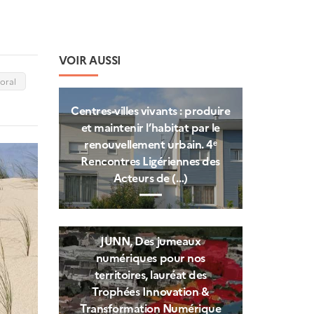
VOIR AUSSI
toral
Centres‑villes vivants : produire
et maintenir l’habitat par le
renouvellement urbain. 4ᵉ
Rencontres Ligériennes des
Acteurs de (…)
JUNN, Des jumeaux
numériques pour nos
territoires, lauréat des
Trophées Innovation &
Transformation Numérique