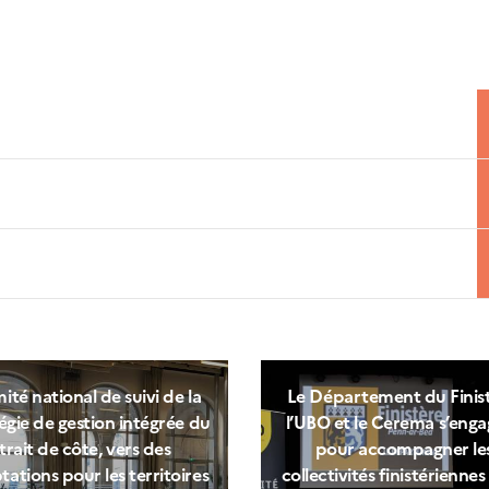
té national de suivi de la
Le Département du Finist
égie de gestion intégrée du
l’UBO et le Cerema s’eng
trait de côte, vers des
pour accompagner le
ations pour les territoires
collectivités finistérienne