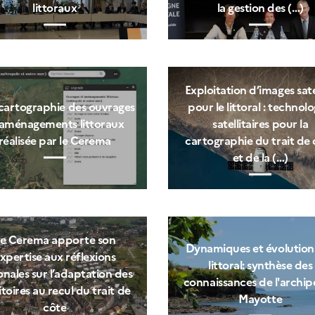
littoraux
la gestion des (…)
Exploitation d’images sate
cartographie des ouvrages
pour le littoral : technolo
 aménagements littoraux
satellitaires pour la
réalisée par le Cerema
cartographie du trait de 
et de la (…)
e Cerema apporte son
Dynamiques et évolution
xpertise aux réflexions
littoral: synthèse des
onales sur l’adaptation des
connaissances de l'archip
itoires au recul du trait de
Mayotte
côte