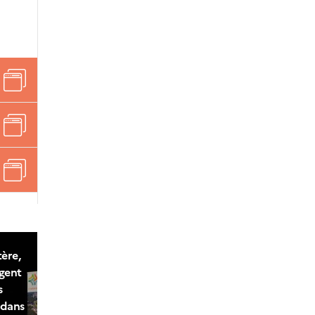
ère,
agent
s
s dans