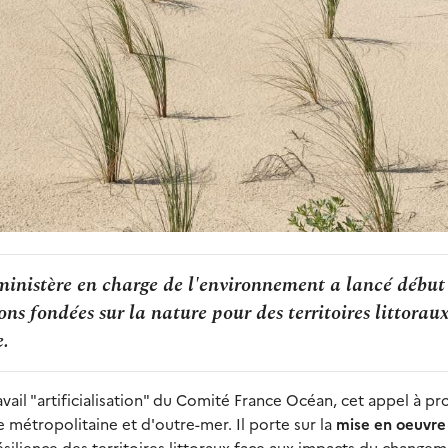
 ministère en charge de l'environnement a lancé début
ions fondées sur la nature pour des territoires littorau
e.
ail "artificialisation" du Comité France Océan, cet appel à pr
e métropolitaine et d'outre-mer. Il porte sur la
mise en oeuvre
ésilience des territoires littoraux face aux impacts du change