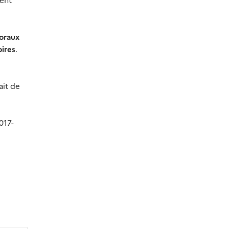
toraux
oires
.
ait de
017-