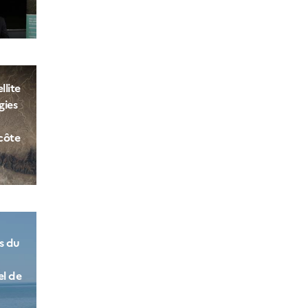
llite
gies
côte
s du
el de