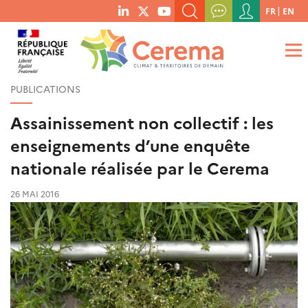
Menu
FR
EN
menu
du
RECHERCHER UN MOT-CLÉ, UNE PUBLICATION, ETC.
social
compte
links
de
QUE RECHERCHEZ-VOUS ?
OK
l'utilisateur
PUBLICATIONS
Assainissement non collectif : les
enseignements d’une enquête
nationale réalisée par le Cerema
26 MAI 2016