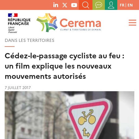
Menu
FR
EN
menu
du
RECHERCHER UN MOT-CLÉ, UNE PUBLICATION, ETC.
social
compte
links
de
QUE RECHERCHEZ-VOUS ?
OK
l'utilisateur
DANS LES TERRITOIRES
Cédez-le-passage cycliste au feu :
un film explique les nouveaux
mouvements autorisés
7 JUILLET 2017