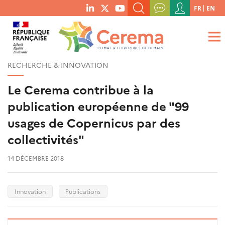
Menu
FR
EN
menu
du
RECHERCHER UN MOT-CLÉ, UNE PUBLICATION, ETC.
social
compte
links
de
QUE RECHERCHEZ-VOUS ?
OK
l'utilisateur
RECHERCHE & INNOVATION
Le Cerema contribue à la
publication européenne de "99
usages de Copernicus par des
collectivités"
14 DÉCEMBRE 2018
Innovation
Publications