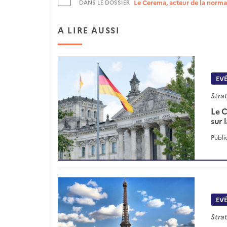
Le Cerema, acteur de la normal
DANS LE DOSSIER
A LIRE AUSSI
EV
Strat
Le C
sur 
Publi
EV
Strat