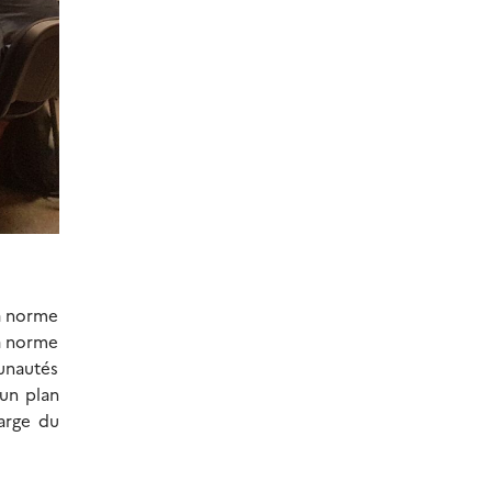
la norme
la norme
unautés
 un plan
harge du