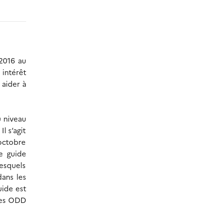
 2016 au
 intérêt
 aider à
u niveau
l s’agit
 octobre
ce guide
lesquels
dans les
uide est
 des ODD