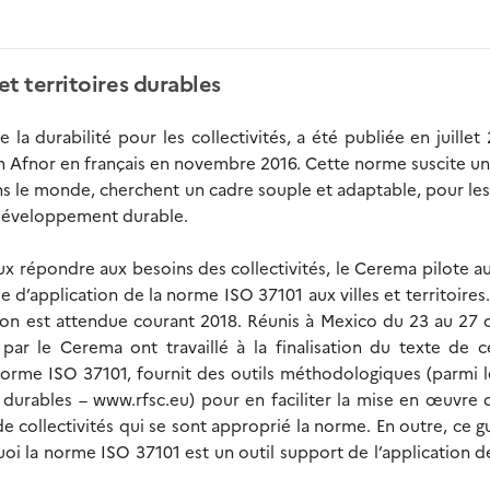
et territoires durables
a durabilité pour les collectivités, a été publiée en juillet
ion Afnor en français en novembre 2016. Cette norme suscite un
ans le monde, cherchent un cadre souple et adaptable, pour les
 développement durable.
 répondre aux besoins des collectivités, le Cerema pilote a
 d’application de la norme ISO 37101 aux villes et territoires. I
ion est attendue courant 2018. Réunis à Mexico du 23 au 27
par le Cerema ont travaillé à la finalisation du texte de 
a norme ISO 37101, fournit des outils méthodologiques (parmi 
es durables – www.rfsc.eu) pour en faciliter la mise en œuvre 
e collectivités qui se sont approprié la norme. En outre, ce g
i la norme ISO 37101 est un outil support de l’application