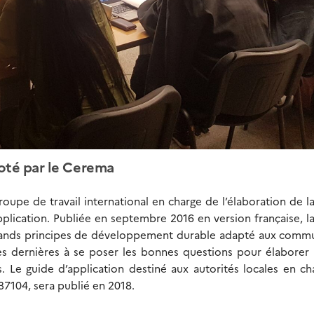
loté par le Cerema
oupe de travail international en charge de l’élaboration de 
pplication. Publiée en septembre 2016 en version française, 
 grands principes de développement durable adapté aux comm
de ces dernières à se poser les bonnes questions pour élaborer
es. Le guide d’application destiné aux autorités locales en c
37104, sera publié en 2018.