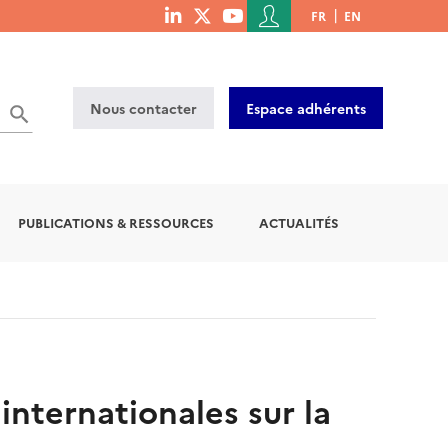
Menu
FR
EN
menu
du
social
compte
links
de
Nous contacter
Espace adhérents
l'utilisateur
PUBLICATIONS & RESSOURCES
ACTUALITÉS
internationales sur la