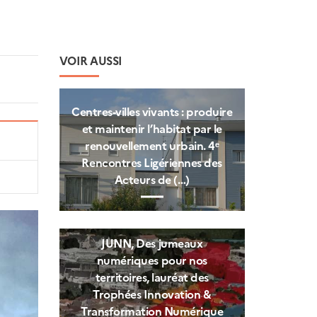
VOIR AUSSI
Centres‑villes vivants : produire
et maintenir l’habitat par le
renouvellement urbain. 4ᵉ
Rencontres Ligériennes des
Acteurs de (…)
JUNN, Des jumeaux
numériques pour nos
territoires, lauréat des
Trophées Innovation &
Transformation Numérique