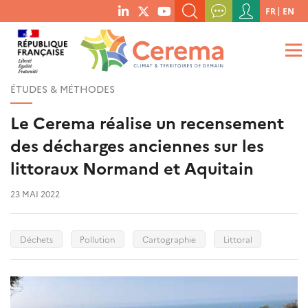
Menu
FR
EN
menu
du
RECHERCHER UN MOT-CLÉ, UNE PUBLICATION, ETC.
social
compte
links
de
QUE RECHERCHEZ-VOUS ?
OK
l'utilisateur
ÉTUDES & MÉTHODES
Le Cerema réalise un recensement
des décharges anciennes sur les
littoraux Normand et Aquitain
23 MAI 2022
Déchets
Pollution
Cartographie
Littoral