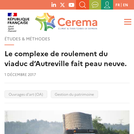
Menu
FR
EN
menu
du
RECHERCHER UN MOT-CLÉ, UNE PUBLICATION, ETC.
social
compte
links
de
QUE RECHERCHEZ-VOUS ?
OK
l'utilisateur
ÉTUDES & MÉTHODES
Le complexe de roulement du
viaduc d’Autreville fait peau neuve.
1 DÉCEMBRE 2017
Ouvrages d'art (OA)
Gestion du patrimoine