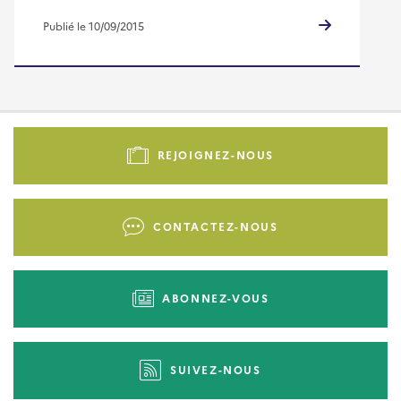
Publié le 10/09/2015
Pied
de
REJOIGNEZ-NOUS
page
-
Liens
CONTACTEZ-NOUS
d'actions
ABONNEZ-VOUS
SUIVEZ-NOUS