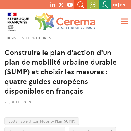
Menu
FR
EN
menu
du
RECHERCHER UN MOT-CLÉ, UNE PUBLICATION, ETC.
social
compte
links
de
QUE RECHERCHEZ-VOUS ?
OK
l'utilisateur
DANS LES TERRITOIRES
Construire le plan d'action d'un
plan de mobilité urbaine durable
(SUMP) et choisir les mesures :
quatre guides européens
disponibles en français
25 JUILLET 2019
Sustainable Urban Mobility Plan (SUMP)
Planification des déplacements
Europe et international