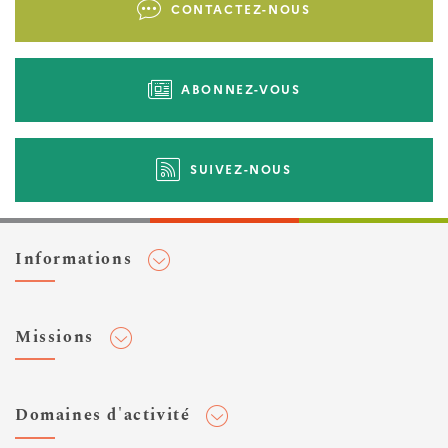
CONTACTEZ-NOUS
d'actions
ABONNEZ-VOUS
SUIVEZ-NOUS
Informations
Adhérer au Cerema
Missions
Toute l'actualité
Agenda et événements
Conseiller & Concevoir
Domaines d'activité
Flux RSS
Elaborer, Diffuser & Animer