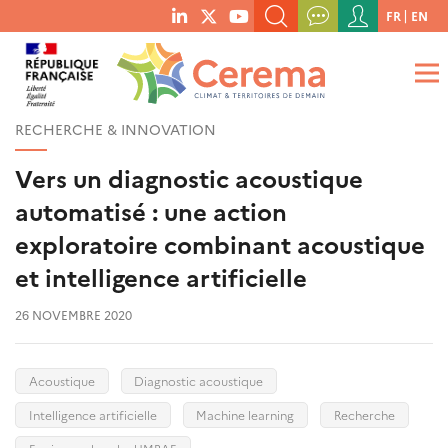
Menu
FR
EN
menu
du
RECHERCHER UN MOT-CLÉ, UNE PUBLICATION, ETC.
social
compte
links
de
QUE RECHERCHEZ-VOUS ?
OK
l'utilisateur
RECHERCHE & INNOVATION
Vers un diagnostic acoustique
automatisé : une action
exploratoire combinant acoustique
et intelligence artificielle
26 NOVEMBRE 2020
Acoustique
Diagnostic acoustique
Intelligence artificielle
Machine learning
Recherche