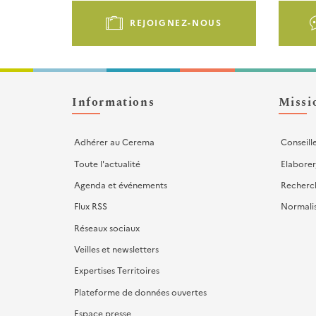
de
REJOIGNEZ-NOUS
page
-
Liens
d'actions
Informations
Missi
Adhérer au Cerema
Conseill
Toute l'actualité
Elaborer
Agenda et événements
Recherc
Flux RSS
Normali
Réseaux sociaux
Veilles et newsletters
Expertises Territoires
Plateforme de données ouvertes
Espace presse