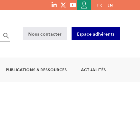
Menu
FR
EN
menu
du
social
compte
links
de
Nous contacter
Espace adhérents
l'utilisateur
PUBLICATIONS & RESSOURCES
ACTUALITÉS