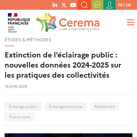
Menu
FR
EN
menu
du
RECHERCHER UN MOT-CLÉ, UNE PUBLICATION, ETC.
social
compte
links
de
QUE RECHERCHEZ-VOUS ?
OK
l'utilisateur
ÉTUDES & MÉTHODES
Extinction de l'éclairage public :
nouvelles données 2024-2025 sur
les pratiques des collectivités
16 JUIN 2026
Éclairage public
Éclairage nocturne
Biodiversité
Trame noire