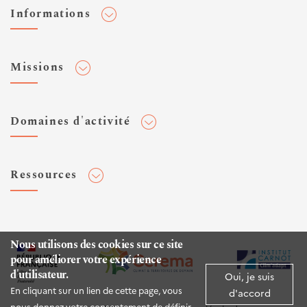
Informations
Adhérer au Cerema
Missions
Toute l'actualité
Agenda et événements
Conseiller & Concevoir
Domaines d'activité
Flux RSS
Elaborer, Diffuser & Animer
Réseaux sociaux
Rechercher & Innover
Aménagement et stratégies territoriales
Veilles et newsletters
Ressources
Normalisation
Bâtiment
Expertises Territoires
Mobilités
Plateforme de données ouvertes
Editions
Infrastructures de transport
Espace presse
Rapports d'étude
Nous utilisons des cookies sur ce site
Environnement et risques
pour améliorer votre expérience
Publications HAL
d'utilisateur.
Mer et littoral
Oui, je suis
Documentation routière (DTRF)
En cliquant sur un lien de cette page, vous
d'accord
Logiciels & apps
nous donnez votre consentement de définir