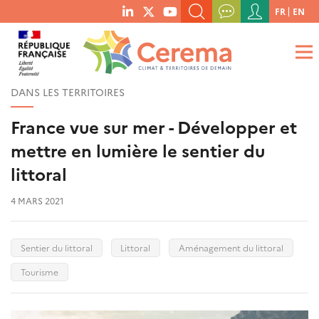
Menu
FR
EN
menu
du
RECHERCHER UN MOT-CLÉ, UNE PUBLICATION, ETC.
social
compte
links
de
QUE RECHERCHEZ-VOUS ?
OK
l'utilisateur
DANS LES TERRITOIRES
France vue sur mer - Développer et
mettre en lumière le sentier du
littoral
4 MARS 2021
Sentier du littoral
Littoral
Aménagement du littoral
Tourisme