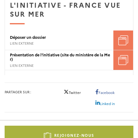
L'INITIATIVE - FRANCE VUE
SUR MER
Déposer un dossier
LIEN EXTERNE
Présentation de l'initiative (site du ministère de la Me
r)
LIEN EXTERNE
PARTAGER SUR
Twitter
Facebook
Linked in
Pied
de
REJOIGNEZ-NOUS