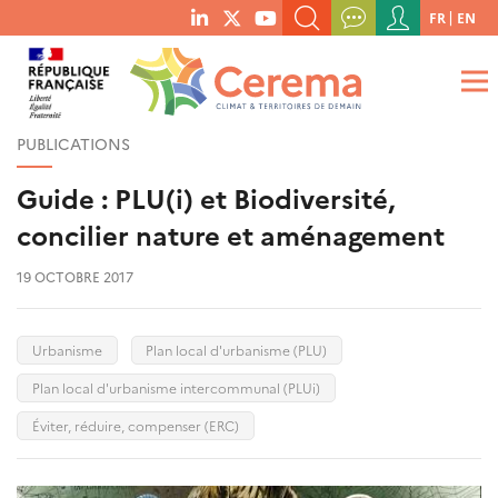
Menu
FR
EN
menu
du
RECHERCHER UN MOT-CLÉ, UNE PUBLICATION, ETC.
social
compte
links
de
QUE RECHERCHEZ-VOUS ?
OK
l'utilisateur
PUBLICATIONS
Guide : PLU(i) et Biodiversité,
concilier nature et aménagement
19 OCTOBRE 2017
Urbanisme
Plan local d'urbanisme (PLU)
Plan local d'urbanisme intercommunal (PLUi)
Éviter, réduire, compenser (ERC)