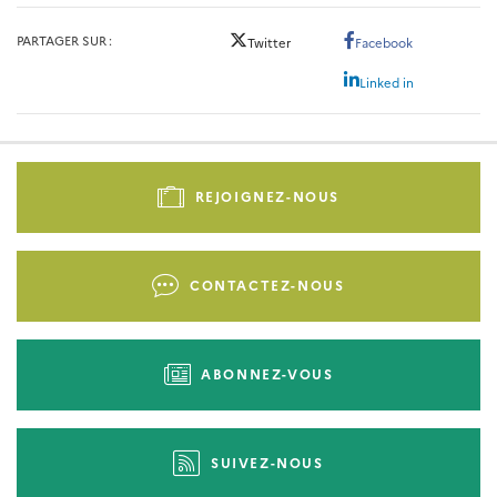
PARTAGER SUR
Twitter
Facebook
Linked in
Pied
de
REJOIGNEZ-NOUS
page
-
Liens
CONTACTEZ-NOUS
d'actions
ABONNEZ-VOUS
SUIVEZ-NOUS