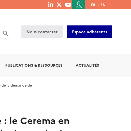
Menu
FR
EN
menu
du
social
compte
links
de
Nous contacter
Espace adhérents
l'utilisateur
PUBLICATIONS & RESSOURCES
ACTUALITÉS
se de la demande de
 : le Cerema en