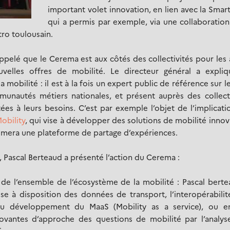
important volet innovation, en lien avec la Smart
qui a permis par exemple, via une collaboration
étro toulousain.
appelé que le Cerema est aux côtés des collectivités pour les 
velles offres de mobilité. Le directeur général a expliq
obilité : il est à la fois un expert public de référence sur l
munautés métiers nationales, et présent auprès des collecti
ées à leurs besoins. C’est par exemple l’objet de l’implicat
obility
, qui vise à développer des solutions de mobilité inno
 animera une plateforme de partage d’expériences.
, Pascal Berteaud a présenté l’action du Cerema :
 de l’ensemble de l’écosystème de la mobilité : Pascal berte
mise à disposition des données de transport, l’interopérabili
 au développement du MaaS (Mobility as a service), ou e
vantes d’approche des questions de mobilité par l’analys