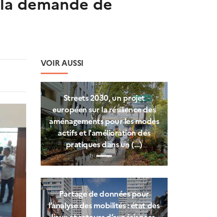
e la demande de
VOIR AUSSI
Streets 2030, un projet
européen sur la résilience des
aménagements pour les modes
actifs et l'amélioration des
pratiques dans un (…)
Partage de données pour
l’analyse des mobilités : état des
lieux et retours d’expériences.