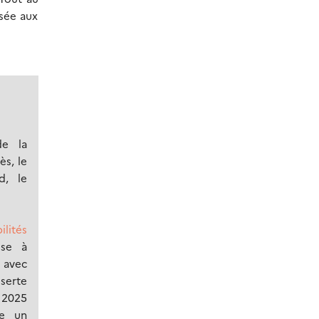
isée aux
de la
ès, le
d, le
ilités
ise à
 avec
serte
 2025
te un