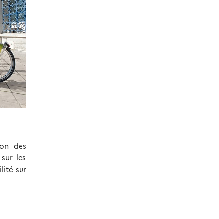
ion des
 sur les
lité sur