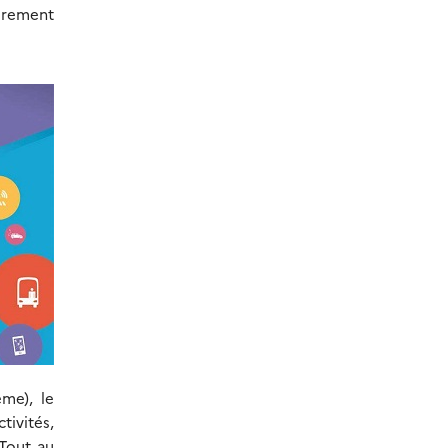
èrement
me), le
tivités,
Tout au