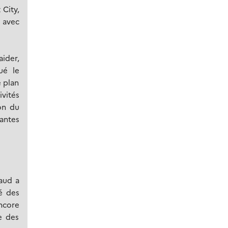
 City,
 avec
aider,
ué le
e plan
vités
ion du
vantes
aud a
té des
ncore
e des