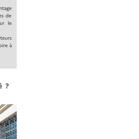
ontage
es de
ur le
teurs
oire à
é ?