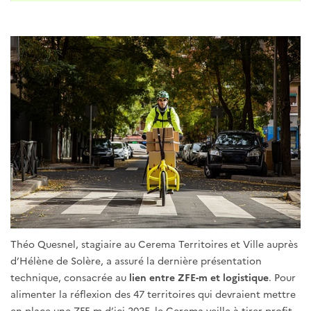
Théo Quesnel, stagiaire au Cerema Territoires et Ville auprès
d’Hélène de Solère, a assuré la dernière présentation
technique, consacrée au
lien entre ZFE-m et logistique
. Pour
alimenter la réflexion des 47 territoires qui devraient mettre
en place une ZFE-m d’ici 2025, le Cerema veille à tirer profit