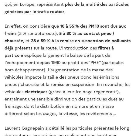
qui, en Europe, représentent
plus de la moitié des particules
générées par le trafic routier
.
En effet, on considère que
16 à 55 % des PM10 sont dus aux
freins
(3 % sur autoroute),
5 à 30 % au contact pneu /
chaussée
, et
28 à 59 % à la remise en suspension de polluants
déjà présents sur la route
. L’introduction des
filtres à
particule
explique largement la baisse de la part de
l’échappement depuis 1990 au profit des "PHE" (particules
hors échappement). L’augmentation de la masse des
véhicules impacte la taille des pneus donc les émissions
pneus / chaussée et la remise en suspension. En revanche, les
véhicules
électriques
(grâce à leur freinage régénératif),
entraînent une sensible diminution des particules dues au
freinage, dont la distribution en nombre et en masse
différent selon les usages, la vitesse, les revêtements …
Laurent Gagnepain a détaillé les particules présentes le long
des routes et leur origine, en soulignant que les études