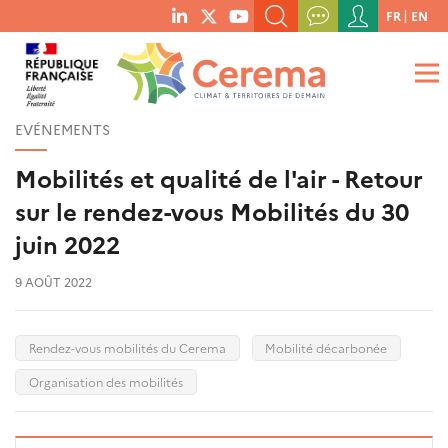
Menu
FR
EN
menu
du
RECHERCHER UN MOT-CLÉ, UNE PUBLICATION, ETC.
social
compte
links
de
QUE RECHERCHEZ-VOUS ?
OK
l'utilisateur
EVÉNEMENTS
Mobilités et qualité de l'air - Retour
sur le rendez-vous Mobilités du 30
juin 2022
9 AOÛT 2022
Rendez-vous mobilités du Cerema
Mobilité décarbonée
Organisation des mobilités