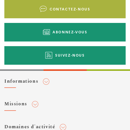
Liens
CONTACTEZ-NOUS
d'actions
ABONNEZ-VOUS
SUIVEZ-NOUS
Informations
Adhérer au Cerema
Missions
Toute l'actualité
Agenda et événements
Conseiller & Concevoir
Domaines d'activité
Flux RSS