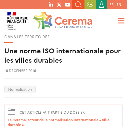
Menu
FR
EN
menu
du
RECHERCHER UN MOT-CLÉ, UNE PUBLICATION, ETC.
social
compte
links
de
QUE RECHERCHEZ-VOUS ?
OK
l'utilisateur
DANS LES TERRITOIRES
Une norme ISO internationale pour
les villes durables
16 DÉCEMBRE 2016
Normalisation
CET ARTICLE FAIT PARTIE DU DOSSIER :
Le Cerema, acteur de la normalisation internationale « ville
durable ».