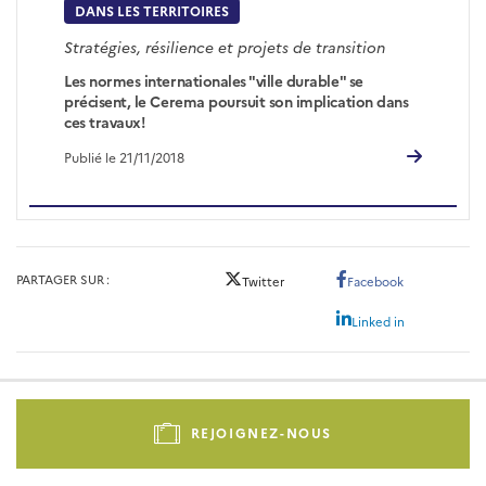
DANS LES TERRITOIRES
Stratégies, résilience et projets de transition
Les normes internationales "ville durable" se
précisent, le Cerema poursuit son implication dans
ces travaux!
Publié le 21/11/2018
PARTAGER SUR
Twitter
Facebook
Linked in
Pied
de
REJOIGNEZ-NOUS
page
-