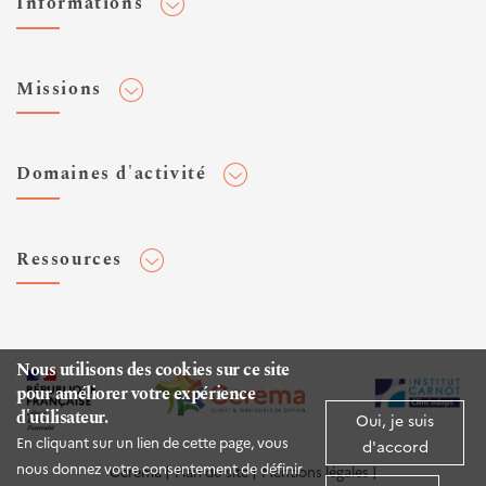
Informations
Adhérer au Cerema
Missions
Toute l'actualité
Agenda et événements
Conseiller & Concevoir
Domaines d'activité
Flux RSS
Elaborer, Diffuser & Animer
Réseaux sociaux
Rechercher & Innover
Aménagement et stratégies territoriales
Veilles et newsletters
Ressources
Normalisation
Bâtiment
Expertises Territoires
Mobilités
Plateforme de données ouvertes
Editions
Infrastructures de transport
Espace presse
Rapports d'étude
Nous utilisons des cookies sur ce site
Environnement et risques
pour améliorer votre expérience
Publications HAL
d'utilisateur.
Mer et littoral
Oui, je suis
Documentation routière (DTRF)
En cliquant sur un lien de cette page, vous
d'accord
Logiciels & apps
nous donnez votre consentement de définir
Cerema
Plan du site
Mentions légales