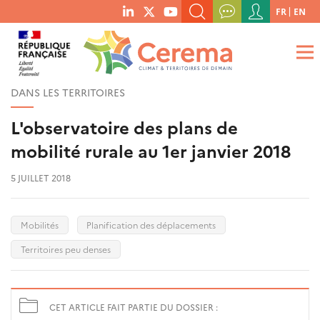
Menu
FR
EN
menu
du
RECHERCHER UN MOT-CLÉ, UNE PUBLICATION, ETC.
social
compte
links
de
QUE RECHERCHEZ-VOUS ?
OK
l'utilisateur
DANS LES TERRITOIRES
L'observatoire des plans de
mobilité rurale au 1er janvier 2018
5 JUILLET 2018
Mobilités
Planification des déplacements
Territoires peu denses
CET ARTICLE FAIT PARTIE DU DOSSIER :