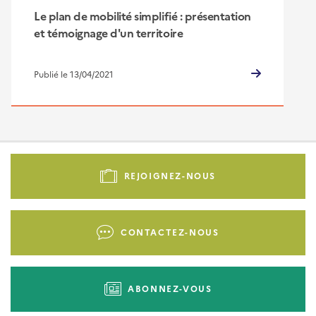
Le plan de mobilité simplifié : présentation
et témoignage d'un territoire
Publié le 13/04/2021
Pied
de
REJOIGNEZ-NOUS
page
-
Liens
CONTACTEZ-NOUS
d'actions
ABONNEZ-VOUS