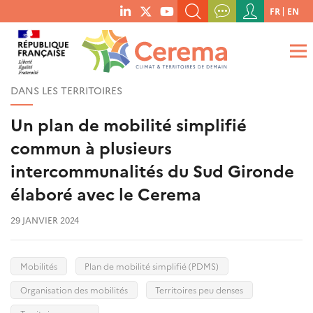
Menu
FR
EN
menu
du
RECHERCHER UN MOT-CLÉ, UNE PUBLICATION, ETC.
social
compte
links
de
QUE RECHERCHEZ-VOUS ?
OK
l'utilisateur
DANS LES TERRITOIRES
Un plan de mobilité simplifié
commun à plusieurs
intercommunalités du Sud Gironde
élaboré avec le Cerema
29 JANVIER 2024
Mobilités
Plan de mobilité simplifié (PDMS)
Organisation des mobilités
Territoires peu denses