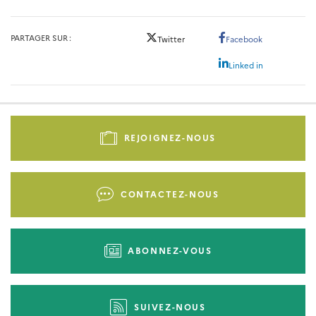
PARTAGER SUR
Twitter
Facebook
Linked in
Pied
de
REJOIGNEZ-NOUS
page
-
Liens
CONTACTEZ-NOUS
d'actions
ABONNEZ-VOUS
SUIVEZ-NOUS