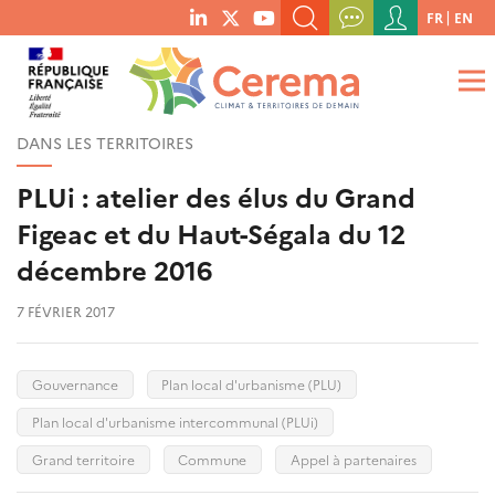
Menu
FR
EN
menu
du
RECHERCHER UN MOT-CLÉ, UNE PUBLICATION, ETC.
social
compte
links
de
QUE RECHERCHEZ-VOUS ?
OK
l'utilisateur
DANS LES TERRITOIRES
PLUi : atelier des élus du Grand
Figeac et du Haut-Ségala du 12
décembre 2016
7 FÉVRIER 2017
Gouvernance
Plan local d'urbanisme (PLU)
Plan local d'urbanisme intercommunal (PLUi)
Grand territoire
Commune
Appel à partenaires