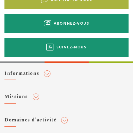
d'actions
ABONNEZ-VOUS
SUIVEZ-NOUS
Informations
Adhérer au Cerema
Missions
Toute l'actualité
Agenda et événements
Conseiller & Concevoir
Domaines d'activité
Flux RSS
Elaborer, Diffuser & Animer
Réseaux sociaux