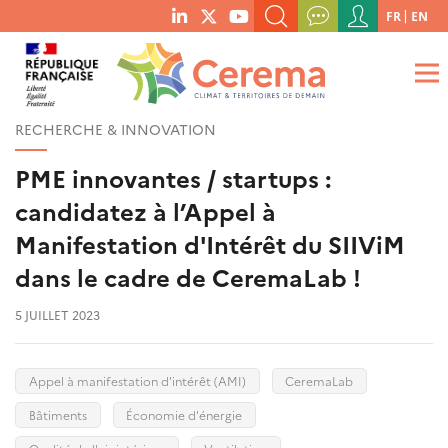
Menu
FR
EN
menu
du
RECHERCHER UN MOT-CLÉ, UNE PUBLICATION, ETC.
social
compte
links
de
QUE RECHERCHEZ-VOUS ?
OK
l'utilisateur
RECHERCHE & INNOVATION
PME innovantes / startups :
candidatez à l’Appel à
Manifestation d'Intérêt du SIIViM
dans le cadre de CeremaLab !
5 JUILLET 2023
Appel à manifestation d'intérêt (AMI)
CeremaLab
Bâtiments
Économie d'énergie