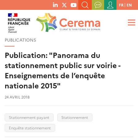
Menu
FR
EN
menu
du
RECHERCHER UN MOT-CLÉ, UNE PUBLICATION, ETC.
social
compte
links
de
QUE RECHERCHEZ-VOUS ?
OK
l'utilisateur
PUBLICATIONS
Publication: "Panorama du
stationnement public sur voirie -
Enseignements de l’enquête
nationale 2015"
24 AVRIL 2018
Stationnement payant
Stationnement
Enquête stationnement