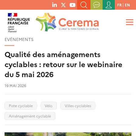
Menu
FR
EN
menu
du
RECHERCHER UN MOT-CLÉ, UNE PUBLICATION, ETC.
social
compte
links
de
QUE RECHERCHEZ-VOUS ?
OK
l'utilisateur
EVÉNEMENTS
Qualité des aménagements
cyclables : retour sur le webinaire
du 5 mai 2026
19 MAI 2026
Piste cyclable
Vélo
Villes cyclables
Aménagement cyclable