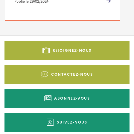
Publié le 29/02/2024
Pied
de
REJOIGNEZ-NOUS
page
-
Liens
CONTACTEZ-NOUS
d'actions
ABONNEZ-VOUS
SUIVEZ-NOUS