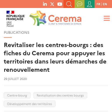
Menu
FR
EN
menu
du
RECHERCHER UN MOT-CLÉ, UNE PUBLICATION, ETC.
social
compte
links
de
QUE RECHERCHEZ-VOUS ?
OK
l'utilisateur
PUBLICATIONS
Revitaliser les centres-bourgs : des
fiches du Cerema pour appuyer les
territoires dans leurs démarches de
renouvellement
29 JUILLET 2020
Centre-bourg
Revitalisation des centres bourgs
Développement des territoires