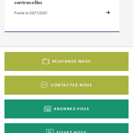
centres-villes
Publié le 03/11/2021
Pied
de
REJOIGNEZ-NOUS
page
-
Liens
CONTACTEZ-NOUS
d'actions
ABONNEZ-VOUS
SUIVEZ-NOUS