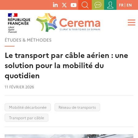
Menu
FR
EN
menu
du
RECHERCHER UN MOT-CLÉ, UNE PUBLICATION, ETC.
social
compte
links
de
QUE RECHERCHEZ-VOUS ?
OK
l'utilisateur
ÉTUDES & MÉTHODES
Le transport par câble aérien : une
solution pour la mobilité du
quotidien
11 FÉVRIER 2026
Mobilité décarbonée
Réseau de transports
Transport par câble