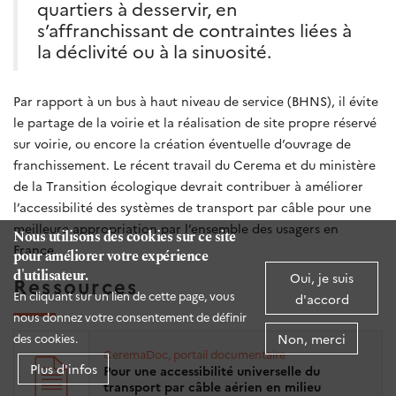
quartiers à desservir, en
s’affranchissant de contraintes liées à
la déclivité ou à la sinuosité.
Par rapport à un bus à haut niveau de service (BHNS), il évite
le partage de la voirie et la réalisation de site propre réservé
sur voirie, ou encore la création éventuelle d’ouvrage de
franchissement. Le récent travail du Cerema et du ministère
de la Transition écologique devrait contribuer à améliorer
l’accessibilité des systèmes de transport par câble pour une
meilleure appropriation par l’ensemble des usagers en
Nous utilisons des cookies sur ce site
France.
pour améliorer votre expérience
d'utilisateur.
Oui, je suis
Ressources
En cliquant sur un lien de cette page, vous
d'accord
nous donnez votre consentement de définir
Non, merci
des cookies.
CeremaDoc, portail documentaire
Plus d'infos
Pour une accessibilité universelle du
transport par câble aérien en milieu