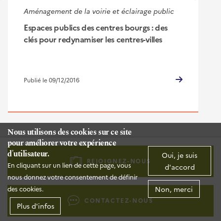
Aménagement de la voirie et éclairage public
Espaces publics des centres bourgs : des
clés pour redynamiser les centres-villes
Publié le 09/12/2016
Nous utilisons des cookies sur ce site
pour améliorer votre expérience
Pied
d'utilisateur.
de
Oui, je suis
REJOIGNEZ-NOUS
En cliquant sur un lien de cette page, vous
d'accord
page
nous donnez votre consentement de définir
-
Non, merci
des cookies.
Liens
CONTACTEZ-NOUS
d'actions
Plus d'infos