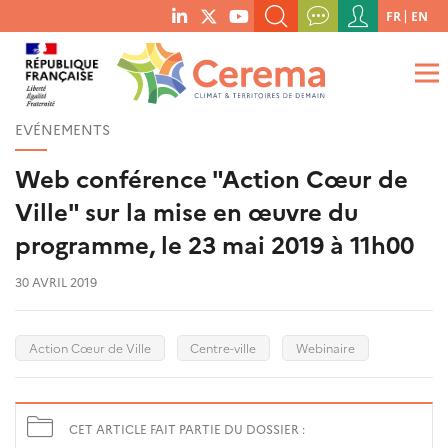
Menu
FR
EN
menu
du
RECHERCHER UN MOT-CLÉ, UNE PUBLICATION, ETC.
social
compte
links
de
QUE RECHERCHEZ-VOUS ?
OK
l'utilisateur
EVÉNEMENTS
Web conférence "Action Cœur de
Ville" sur la mise en œuvre du
programme, le 23 mai 2019 à 11h00
30 AVRIL 2019
Action Cœur de Ville
Centre-ville
Webinaire
CET ARTICLE FAIT PARTIE DU DOSSIER :