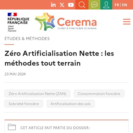
Menu
FR
EN
menu
du
RECHERCHER UN MOT-CLÉ, UNE PUBLICATION, ETC.
social
compte
links
de
QUE RECHERCHEZ-VOUS ?
OK
l'utilisateur
ÉTUDES & MÉTHODES
Zéro Artificialisation Nette : les
méthodes tout terrain
23 MAI 2024
Zéro Artificialisation Nette (ZAN)
Consommation foncière
Sobriété foncière
Artificialisation des sols
CET ARTICLE FAIT PARTIE DU DOSSIER :