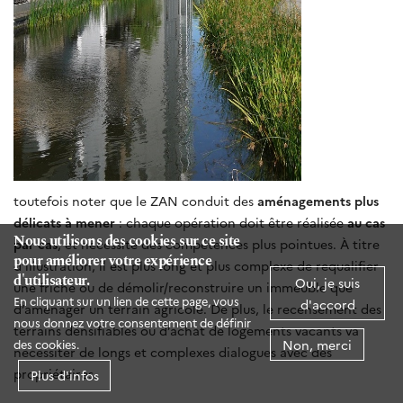
toutefois noter que le ZAN conduit des
aménagements plus
délicats à mener
: chaque opération doit être réalisée
au cas
Nous utilisons des cookies sur ce site
par cas
, et nécessite des compétences plus pointues. À titre
pour améliorer votre expérience
d’illustration, il est plus long et plus complexe de requalifier
d'utilisateur.
Oui, je suis
une friche ou de démolir/reconstruire un immeuble que
En cliquant sur un lien de cette page, vous
d'accord
d’aménager un terrain agricole. De plus, le recensement des
nous donnez votre consentement de définir
terrains densifiables ou d’achat de logements vacants va
Non, merci
des cookies.
nécessiter de longs et complexes dialogues avec des
propriétaires.
Plus d'infos