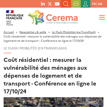
Menu
FR
EN
menu
du
RECHERCHER UN MOT-CLÉ, UNE PUBLICATION, ETC.
social
compte
links
de
QUE RECHERCHEZ-VOUS ?
OK
l'utilisateur
Accueil
Newsletters & veille
Le Flash Mobilités (ex-Transflash)
Coût résidentiel : mesurer la vulnérabilité des ménages aux dépenses de
logement et de transport - Conférence en ligne le 17/10/24
LE FLASH MOBILITÉS (EX-TRANSFLASH)
Coût résidentiel : mesurer la
vulnérabilité des ménages aux
dépenses de logement et de
transport - Conférence en ligne le
17/10/24