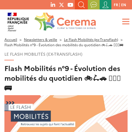
Menu
FR
EN
menu
du
RECHERCHER UN MOT-CLÉ, UNE PUBLICATION, ETC.
social
compte
links
de
QUE RECHERCHEZ-VOUS ?
OK
l'utilisateur
Accueil
Newsletters & veille
Le Flash Mobilités (ex-Transflash)
Flash Mobilités n°9 - Évolution des mobilités du quotidien 🚲🛴🚗​ 🚶🏽‍♀️🚌
LE FLASH MOBILITÉS (EX-TRANSFLASH)
Flash Mobilités n°9 - Évolution des
mobilités du quotidien 🚲🛴🚗​ 🚶🏽‍♀️
🚌