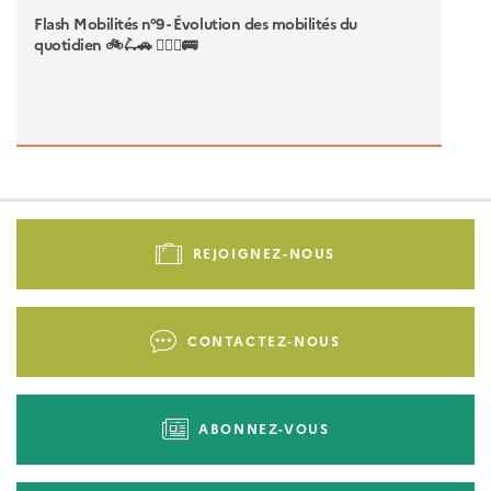
Flash Mobilités n°9 - Évolution des mobilités du
quotidien 🚲🛴🚗​ 🚶🏽‍♀️🚌
Pied
de
REJOIGNEZ-NOUS
page
-
Liens
CONTACTEZ-NOUS
d'actions
ABONNEZ-VOUS