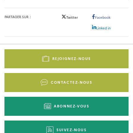
PARTAGER SUR
Twitter
Facebook
Linked in
Pied
de
REJOIGNEZ-NOUS
page
-
Liens
CONTACTEZ-NOUS
d'actions
ABONNEZ-VOUS
SUIVEZ-NOUS