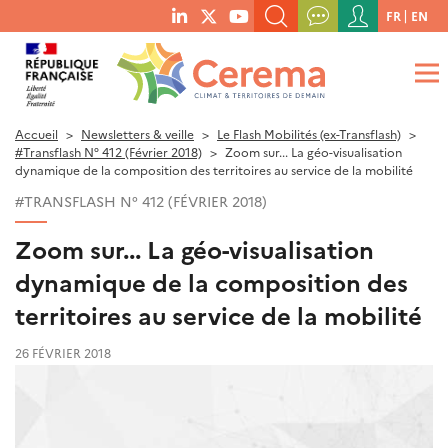
Menu
FR
EN
menu
du
RECHERCHER UN MOT-CLÉ, UNE PUBLICATION, ETC.
social
compte
links
de
QUE RECHERCHEZ-VOUS ?
OK
l'utilisateur
Accueil
Newsletters & veille
Le Flash Mobilités (ex-Transflash)
#Transflash N° 412 (Février 2018)
Zoom sur... La géo-visualisation
dynamique de la composition des territoires au service de la mobilité
#TRANSFLASH N° 412 (FÉVRIER 2018)
Zoom sur... La géo-visualisation
dynamique de la composition des
territoires au service de la mobilité
26 FÉVRIER 2018