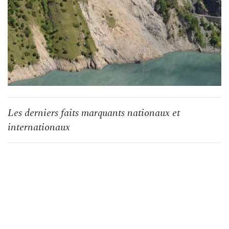
Les derniers faits marquants nationaux et
internationaux
Les
derniers
faits
marquants
nationaux