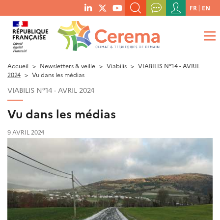
Menu
FR
EN
menu
du
RECHERCHER UN MOT-CLÉ, UNE PUBLICATION, ETC.
social
compte
links
de
QUE RECHERCHEZ-VOUS ?
OK
l'utilisateur
Accueil
Newsletters & veille
Viabilis
VIABILIS N°14 - AVRIL
2024
Vu dans les médias
VIABILIS N°14 - AVRIL 2024
Vu dans les médias
9 AVRIL 2024