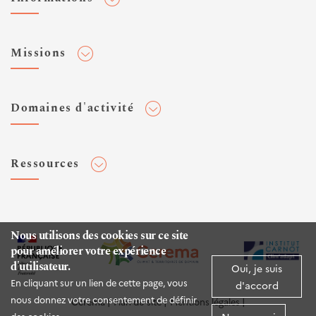
Adhérer au Cerema
Missions
Toute l'actualité
Agenda et événements
Conseiller & Concevoir
Domaines d'activité
Flux RSS
Elaborer, Diffuser & Animer
Réseaux sociaux
Rechercher & Innover
Aménagement et stratégies territoriales
Veilles et newsletters
Ressources
Normalisation
Bâtiment
Expertises Territoires
Mobilités
Plateforme de données ouvertes
Editions
Infrastructures de transport
Espace presse
Rapports d'étude
Nous utilisons des cookies sur ce site
Environnement et risques
pour améliorer votre expérience
Publications HAL
d'utilisateur.
Mer et littoral
Oui, je suis
Documentation routière (DTRF)
En cliquant sur un lien de cette page, vous
d'accord
Logiciels & apps
nous donnez votre consentement de définir
Cerema
Plan du site
Mentions légales