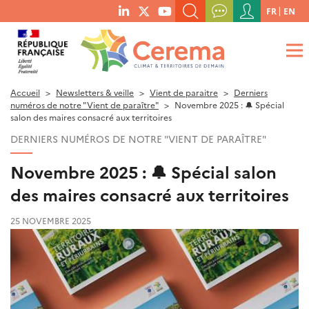
Menu
FR
EN
menu
du
RECHERCHER UN MOT-CLÉ, UNE PUBLICATION, ETC.
social
compte
links
de
QUE RECHERCHEZ-VOUS ?
OK
l'utilisateur
Accueil
Newsletters & veille
Vient de paraitre
Derniers
numéros de notre "Vient de paraître"
Novembre 2025 : 🔔 Spécial
salon des maires consacré aux territoires
DERNIERS NUMÉROS DE NOTRE "VIENT DE PARAÎTRE"
Novembre 2025 : 🔔 Spécial salon
des maires consacré aux territoires
25 NOVEMBRE 2025