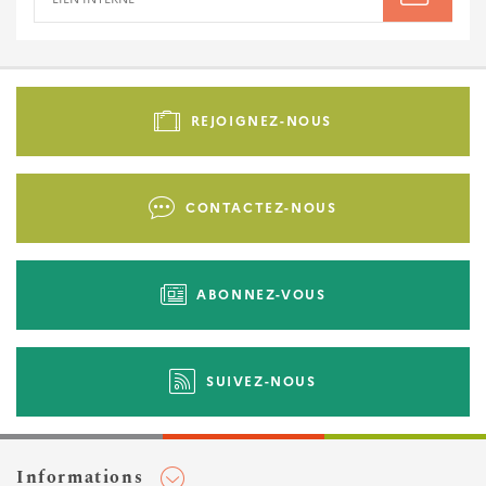
Pied
de
REJOIGNEZ-NOUS
page
-
Liens
CONTACTEZ-NOUS
d'actions
ABONNEZ-VOUS
SUIVEZ-NOUS
Informations