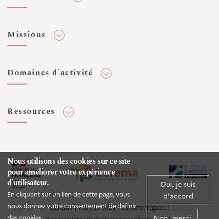
Adhérer au Cerema
Missions
Toute l'actualité
Agenda et événements
Conseiller & Concevoir
Domaines d'activité
Flux RSS
Elaborer, Diffuser & Animer
Réseaux sociaux
Rechercher & Innover
Aménagement et stratégies territoriales
Veilles et newsletters
Ressources
Normalisation
Bâtiment
Expertises Territoires
Mobilités
Plateforme de données ouvertes
Editions
Infrastructures de transport
Espace presse
Rapports d'étude
Nous utilisons des cookies sur ce site
Environnement et risques
pour améliorer votre expérience
Publications HAL
d'utilisateur.
Mer et littoral
Oui, je suis
Documentation routière (DTRF)
En cliquant sur un lien de cette page, vous
d'accord
Logiciels & apps
nous donnez votre consentement de définir
Cerema
Plan du site
Mentions légales
Non, merci
des cookies.