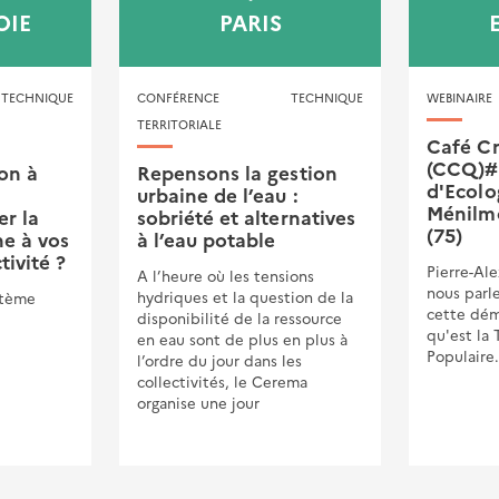
OIE
PARIS
CHNIQUE
CONFÉRENCE TECHNIQUE
WEBINAIRE
TERRITORIALE
Café Cr
(CCQ)#5
ion à
Repensons la gestion
d'Ecolo
urbaine de l’eau :
Ménilmo
r la
sobriété et alternatives
(75)
ne à vos
à l’eau potable
tivité ?
Pierre-Al
A l’heure où les tensions
nous parl
hydriques et la question de la
stème
cette dém
disponibilité de la ressource
qu'est la 
en eau sont de plus en plus à
Populaire
l’ordre du jour dans les
collectivités, le Cerema
organise une jour