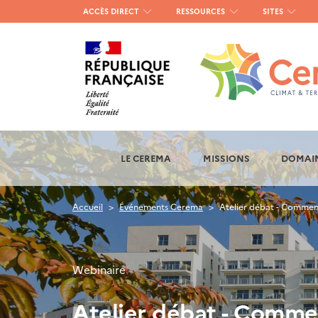
Menu
ACCÈS DIRECT
RESSOURCES
SITES
haut
gauche
LE CEREMA
MISSIONS
DOMAIN
Accueil
Événements Cerema
Atelier débat - Comment 
Webinaire
Atelier débat - Commen