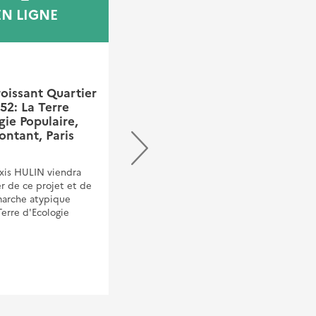
EN LIGNE
PARIS
COLLOQUE
oissant Quartier
Conférence - Comment
2: La Terre
mesurer l’efficacité de
gie Populaire,
l’adaptation au
ntant, Paris
changement climatique
?
exis HULIN viendra
er de ce projet et de
arche atypique
Terre d'Ecologie
.