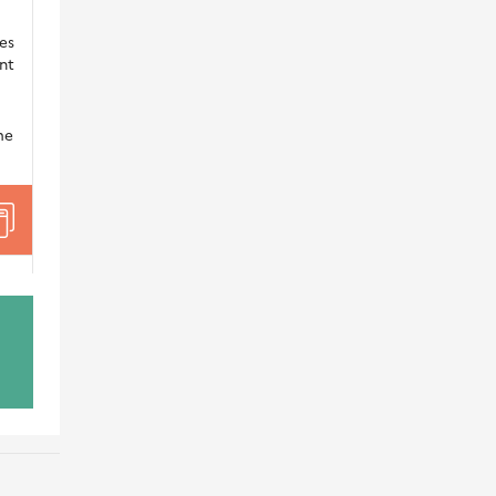
es
nt
me