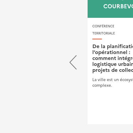
MÉRU
COURBEV
COLLOQUE
CONFÉRENCE TE
TERRITORIALE
« Élus pour Agir », «
Face à la volatilité des
De la planificat
coûts de l’énergie,
l’opérationnel :
comment maîtriser mes
comment intégre
factures ? »
logistique urbai
projets de collec
Sur invitation de la
Communauté de communes
La ville est un écosy
des Sablons, la Direction
complexe.
régionale de l’ADEME Hauts-
de-France, en partenariat avec
le Cerema, organise une
réunion du réseau « Élus pour
Agir » sur le thème : « Face à la
volatilité des coûts de
l’énergie, comment maît