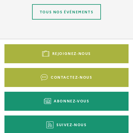
TOUS NOS ÉVÉNEMENTS
Pied
de
REJOIGNEZ-NOUS
page
-
Liens
CONTACTEZ-NOUS
d'actions
ABONNEZ-VOUS
SUIVEZ-NOUS