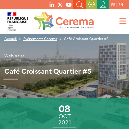
Menu
FR
EN
menu
du
RECHERCHER UN MOT-CLÉ, UNE PUBLICATION, ETC.
social
compte
links
de
QUE RECHERCHEZ-VOUS ?
OK
l'utilisateur
Accueil
Événements Cerema
Café Croissant Quartier #5
Webinaire
Café Croissant Quartier #5
08
OCT
2021