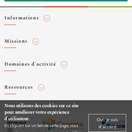
Informations
Adhérer au Cerema
Missions
Toute l'actualité
Agenda et événements
Conseiller & Concevoir
Domaines d'activité
Flux RSS
Elaborer, Diffuser & Animer
Réseaux sociaux
Rechercher & Innover
Aménagement et stratégies territoriales
Veilles et newsletters
Ressources
Normalisation
Bâtiment
Expertises Territoires
Mobilités
Plateforme de données ouvertes
Nous utilisons des cookies sur ce site
Editions
Infrastructures de transport
pour améliorer votre expérience
Espace presse
Rapports d'étude
d'utilisateur.
Oui, je suis
Environnement et risques
Publications HAL
En cliquant sur un lien de cette page, vous
d'accord
Mer et littoral