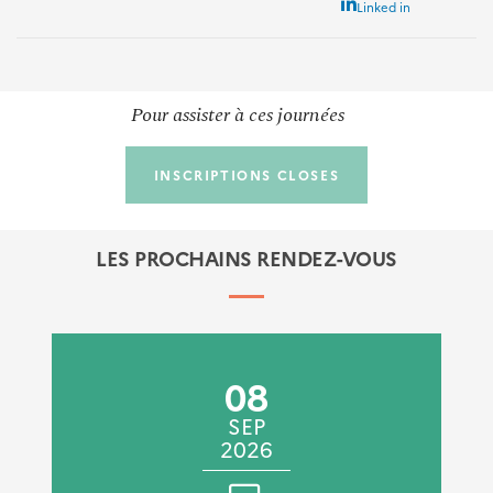
Linked in
Pour assister à ces journées
INSCRIPTIONS CLOSES
Café Croissant Quartier #4
Webinaire
LES PROCHAINS RENDEZ-VOUS
24/09/2021
Les "Café Croissant Quartier" sont des temps réguliers de
retour d'expériences sur des projets d'aménagement pour
découvrir des initiatives et imaginer les quartiers de
demain !
08
SEP
2026