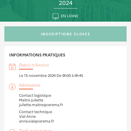
2024
EN LIGNE
INSCRIPTIONS CLOSES
INFORMATIONS
PRATIQUES
Date(s) et horaires
Le 15 novembre 2024
De 9h00 à 9h45
Informations
Contact logistique
Maitre Juliette
juliette.maitre@cerema.fr
Contact technique
Vial Anne
anne.vial@cerema.fr