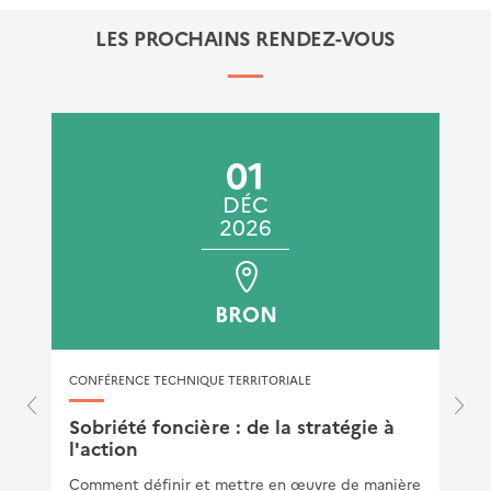
Stratégies, résilience et projets de transition
LES PROCHAINS RENDEZ-VOUS
Communauté Quartiers de demain : synthèse et
replays des Cafés Croissants Quartiers de 2023
Publié le 29/05/2024
01
DÉC
2026
BRON
CONFÉRENCE TECHNIQUE TERRITORIALE
Sobriété foncière : de la stratégie à
l'action
Comment définir et mettre en œuvre de manière