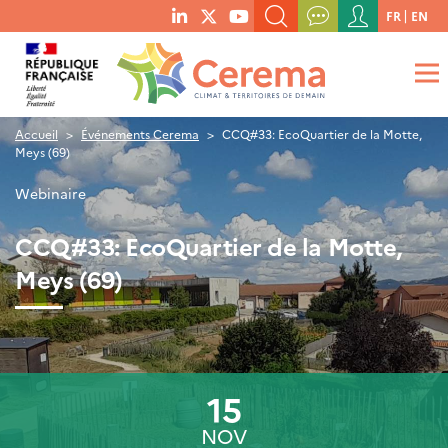
Menu
FR
EN
menu
du
RECHERCHER UN MOT-CLÉ, UNE PUBLICATION, ETC.
social
compte
links
de
QUE RECHERCHEZ-VOUS ?
OK
l'utilisateur
Accueil
Événements Cerema
CCQ#33: EcoQuartier de la Motte,
Meys (69)
Webinaire
CCQ#33: EcoQuartier de la Motte,
Meys (69)
15
NOV