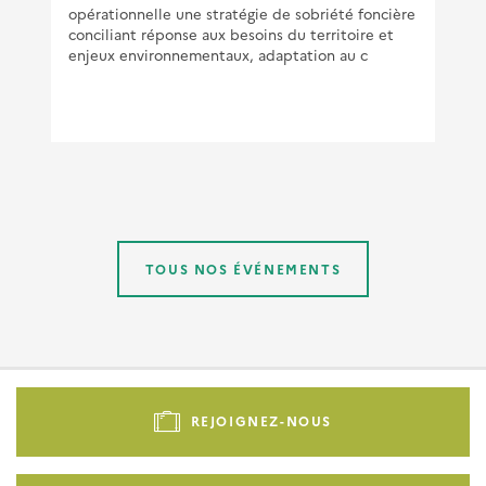
opérationnelle une stratégie de sobriété foncière
DANS LES TERRITOIRES
conciliant réponse aux besoins du territoire et
Stratégies, résilience et projets de transition
enjeux environnementaux, adaptation au c
Le Cerema accompagne les EcoProjets : 12
lauréats en 2025
Publié le 29/10/2025
TOUS NOS ÉVÉNEMENTS
Pied
de
REJOIGNEZ-NOUS
page
-