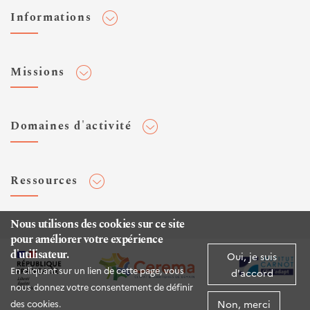
Informations
Adhérer au Cerema
Missions
Toute l'actualité
Agenda et événements
Conseiller & Concevoir
Domaines d'activité
Flux RSS
Elaborer, Diffuser & Animer
Réseaux sociaux
Rechercher & Innover
Aménagement et stratégies territoriales
Veilles et newsletters
Ressources
Normalisation
Bâtiment
Expertises Territoires
Mobilités
Plateforme de données ouvertes
Nous utilisons des cookies sur ce site
Editions
Infrastructures de transport
pour améliorer votre expérience
Espace presse
Rapports d'étude
d'utilisateur.
Oui, je suis
Environnement et risques
Publications HAL
En cliquant sur un lien de cette page, vous
d'accord
Mer et littoral
nous donnez votre consentement de définir
Documentation routière (DTRF)
Non, merci
des cookies.