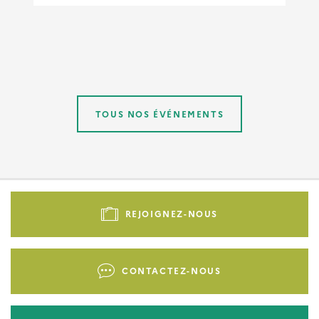
TOUS NOS ÉVÉNEMENTS
Pied
de
REJOIGNEZ-NOUS
page
-
Liens
CONTACTEZ-NOUS
d'actions