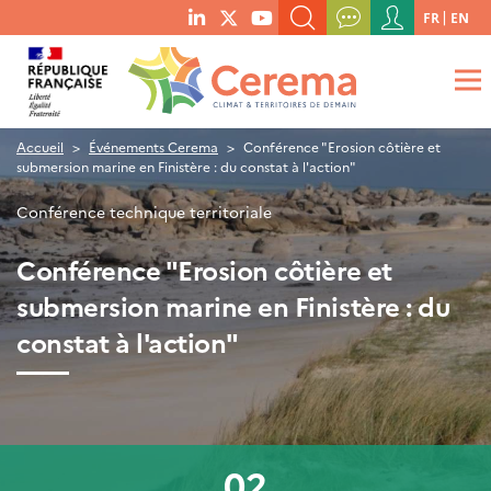
Menu
FR
EN
menu
du
RECHERCHER UN MOT-CLÉ, UNE PUBLICATION, ETC.
social
compte
links
de
QUE RECHERCHEZ-VOUS ?
OK
l'utilisateur
Accueil
Événements Cerema
Conférence "Erosion côtière et
submersion marine en Finistère : du constat à l'action"
Conférence technique territoriale
Conférence "Erosion côtière et
submersion marine en Finistère : du
constat à l'action"
02