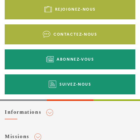
de
REJOIGNEZ-NOUS
page
-
Liens
CONTACTEZ-NOUS
d'actions
ABONNEZ-VOUS
SUIVEZ-NOUS
Informations
Adhérer au Cerema
Missions