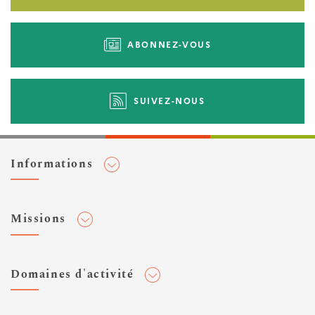
ABONNEZ-VOUS
SUIVEZ-NOUS
Informations
Adhérer au Cerema
Missions
Toute l'actualité
Agenda et événements
Conseiller & Concevoir
Domaines d'activité
Flux RSS
Elaborer, Diffuser & Animer
Réseaux sociaux
Rechercher & Innover