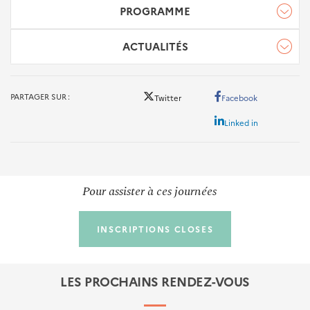
PROGRAMME
ACTUALITÉS
Programme de la CTT : "Le stationnement sur l'espace
public, de sa planification à sa mise en oeuvre"
PARTAGER SUR
Twitter
Facebook
Linked in
Pour assister à ces journées
INSCRIPTIONS CLOSES
PUBLICATIONS
Aménagement de la voirie et éclairage public
LES PROCHAINS RENDEZ-VOUS
Le stationnement sur l’espace public : une boîte