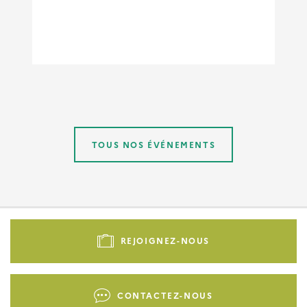
TOUS NOS ÉVÉNEMENTS
Pied
de
REJOIGNEZ-NOUS
page
-
Liens
CONTACTEZ-NOUS
d'actions