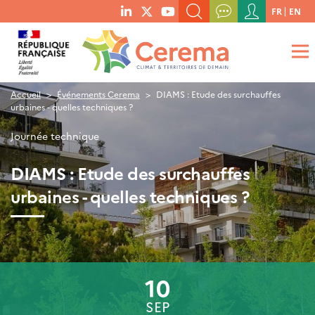
Menu
FR
EN
menu
du
RECHERCHER UN MOT-CLÉ, UNE PUBLICATION, ETC.
social
compte
links
de
QUE RECHERCHEZ-VOUS ?
OK
l'utilisateur
Accueil
Événements Cerema
DIAMS : Etude des surchauffes
urbaines - quelles techniques ?
Journée technique
DIAMS : Etude des surchauffes
urbaines - quelles techniques ?
10
SEP