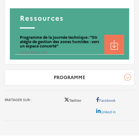
Ressources
Programme de la journée technique : "Str
atégie de gestion des zones humides : vers
un espace concerté"
DOCUMENT PDF
PROGRAMME
programme_jt_zh-visio.pdf
PARTAGER SUR
Twitter
Facebook
Linked in