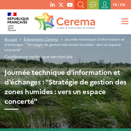
Menu
FR
EN
menu
du
RECHERCHER UN MOT-CLÉ, UNE PUBLICATION, ETC.
social
compte
links
de
QUE RECHERCHEZ-VOUS ?
OK
l'utilisateur
Accueil
Événements Cerema
Journée technique d'information et
d'échanges : "Stratégie de gestion des zones humides : vers un espace
concerté"
Conférence technique territoriale
Journée technique d'information et
d'échanges : "Stratégie de gestion des
zones humides : vers un espace
concerté"