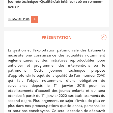
Journée technique - Qualité d’air intérieur : où en sommes-
nous ?
ABOUT
EN SAVOIR PLUS
JOURNÉE
TECHNIQUE
PRÉSENTATION
-
QUALITÉ
D’AIR
La gestion et l’exploitation patrimoniale des bâtiments
nécessite une connaissance des actualités notamment
INTÉRIEUR
réglementaires et des initiatives reproductibles pour
:
anticiper et programmer des interventions sur le
OÙ
patrimoine. Cette journée technique propose
EN
d’approfondir le sujet de la qualité de l’air intérieur (QAI)
SOMMES-
qui fait l’objet notamment d’une obligation de
er
surveillance depuis le 1
janvier 2018 pour les
NOUS
établissements d’accueil des jeunes enfants et qui sera
?
er
étendue à partir du 1
janvier 2020 aux établissements du
second degré. Plus largement, ce sujet s’invite de plus en
plus dans nos préoccupations quotidiennes, personnelles
et pour nos concitoyens. Ce sera l’occasion de découvrir