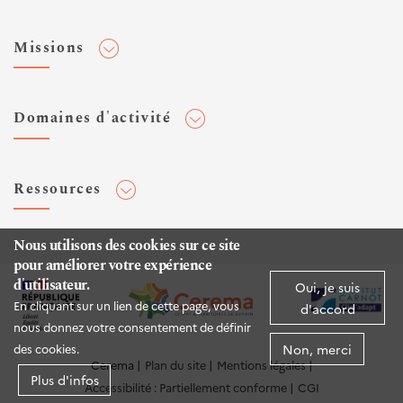
Adhérer au Cerema
Missions
Toute l'actualité
Agenda et événements
Conseiller & Concevoir
Domaines d'activité
Flux RSS
Elaborer, Diffuser & Animer
Réseaux sociaux
Rechercher & Innover
Aménagement et stratégies territoriales
Veilles et newsletters
Ressources
Normalisation
Bâtiment
Expertises Territoires
Mobilités
Plateforme de données ouvertes
Nous utilisons des cookies sur ce site
Editions
Infrastructures de transport
pour améliorer votre expérience
Espace presse
Rapports d'étude
d'utilisateur.
Oui, je suis
Environnement et risques
Publications HAL
En cliquant sur un lien de cette page, vous
d'accord
Mer et littoral
nous donnez votre consentement de définir
Documentation routière (DTRF)
Non, merci
des cookies.
Logiciels & apps
Cerema
Plan du site
Mentions légales
Plus d'infos
Accessibilité : Partiellement conforme
CGI
Sites web