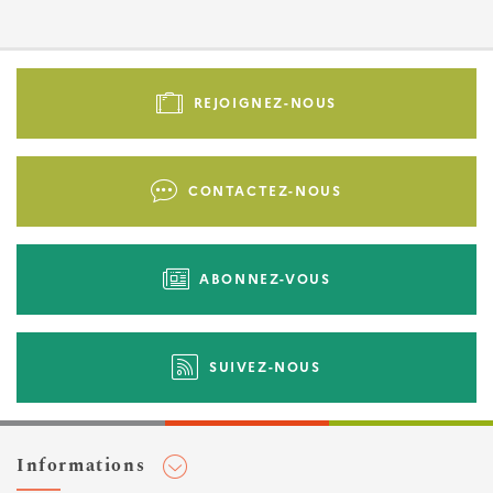
Pied
de
REJOIGNEZ-NOUS
page
-
Liens
CONTACTEZ-NOUS
d'actions
ABONNEZ-VOUS
SUIVEZ-NOUS
Informations