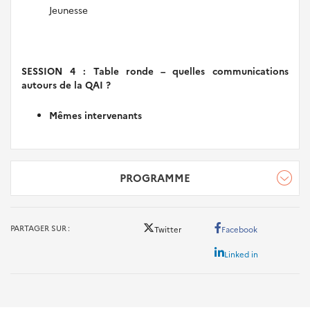
Jeunesse
SESSION
4
: Table ronde –
quelles communications
autours de la QAI ?
Mêmes intervenants
PROGRAMME
programme_qai_ou_en_sommes-nous_4.pdf
PARTAGER SUR
Twitter
Facebook
Linked in